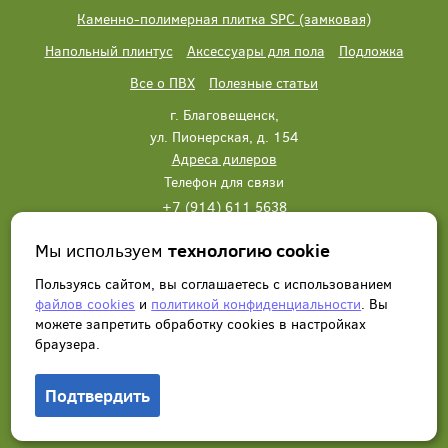
Каменно-полимерная плитка SPC (замковая)
Напольный плинтус
Аксессуары для пола
Подложка
Все о ПВХ
Полезные статьи
г. Благовещенск,
ул. Пионерская, д. 154
Адреса дилеров
Телефон для связи
+7 (914) 611 5638
+7 (914) 611 5638
Мы используем
технологию cookie
Написать нам
Заказать звонок
Пользуясь сайтом, вы соглашаетесь с использованием
файлов cookies
и
политикой конфиденциальности
. Вы
можете запретить обработку сookies в настройках
браузера.
Подтвердить
© 2012 - 2026, Wonderful Vinyl Floor. Все права защищены.