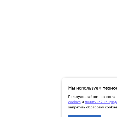
Мы используем
техно
Пользуясь сайтом, вы согл
cookies
и
политикой конфид
запретить обработку сookie