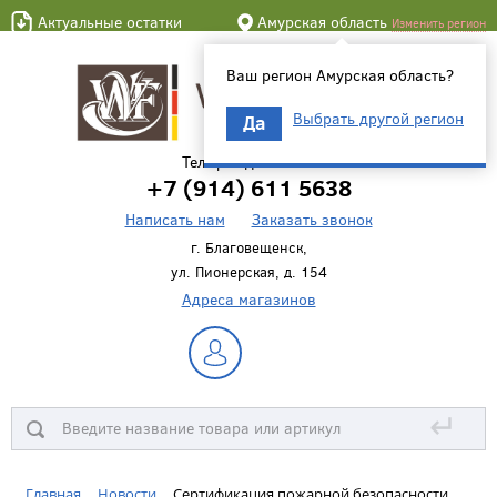
Актуальные остатки
Амурская область
Изменить регион
Ваш регион Амурская область?
Выбрать другой регион
Да
Телефон для связи
+7 (914) 611 5638
Написать нам
Заказать звонок
г. Благовещенск,
ул. Пионерская, д. 154
Адреса магазинов
↵
Главная
Новости
Сертификация пожарной безопасности