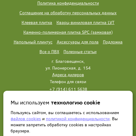
Политика конфиденциальности
Соглашение на обработку персональных данных
Клеевая плитка
Кварц-виниловая плитка LVT
Каменно-полимерная плитка SPC (замковая)
Напольный плинтус
Аксессуары для пола
Подложка
Все о ПВХ
Полезные статьи
г. Благовещенск,
ул. Пионерская, д. 154
Адреса дилеров
Телефон для связи
+7 (914) 611 5638
+7 (914) 611 5638
Мы используем
технологию cookie
Написать нам
Заказать звонок
Пользуясь сайтом, вы соглашаетесь с использованием
файлов cookies
и
политикой конфиденциальности
. Вы
можете запретить обработку сookies в настройках
браузера.