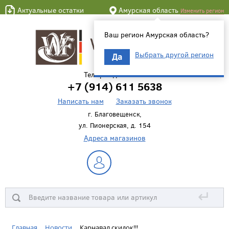
Актуальные остатки
Амурская область
Изменить регион
Ваш регион Амурская область?
Выбрать другой регион
Да
Телефон для связи
+7 (914) 611 5638
Написать нам
Заказать звонок
г. Благовещенск,
ул. Пионерская, д. 154
Адреса магазинов
↵
Главная
Новости
Карнавал скидок!!!