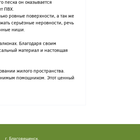
о песка он оказывается
т ПВХ.
ько ровные поверхности, а так же
ржать серьёзные неровности, речь
ичные ниши.
алконах. Благодаря своим
рсальный материал и настоящая
овании жилого пространства.
менимым помощником. Этот ценный
г. Благовещенск,