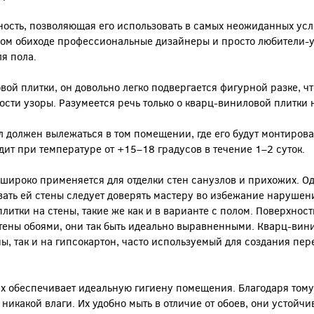
ность, позволяющая его использовать в самых неожиданных усл
ом обиходе профессиональные дизайнеры и просто любители-у
я пола.
ой плитки, он довольно легко подвергается фигурной разке, чт
ости узоры. Разумеется речь только о кварц-виниловой плитки 
 должен вылежаться в том помещении, где его будут монтироват
ит при температуре от +15–18 градусов в течение 1–2 суток.
широко применяется для отделки стен санузлов и прихожих. Одн
вать ей стены следует доверять мастеру во избежание нарушени
литки на стены, такие же как и в варианте с полом. Поверхнос
 стены обоями, они так быть идеально выравненными. Кварц-вин
, так и на гипсокартон, часто используемый для создания пе
х обеспечивает идеальную гигиену помещения. Благодаря тому
я никакой влаги. Их удобно мыть в отличие от обоев, они устойч