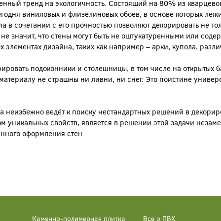
нный тренд на экологичность. Состоящий на 80% из кварцевог
годня виниловых и флизелиновых обоев, в основе которых лежи
а в сочетании с его прочностью позволяют декорировать не тол
 не значит, что стены могут быть не оштукатуренными или соде
х элементах дизайна, таких как например – арки, купола, разл
ровать подоконники и столешницы, в том числе на открытых б
 материалу не страшны ни ливни, ни снег. Это поистине униве
ва неизбежно ведёт к поиску нестандартных решений в декорир
ом уникальных свойств, является в решении этой задачи неза
енного оформления стен.
Каменно-полимерная плитка
Все о ПВХ