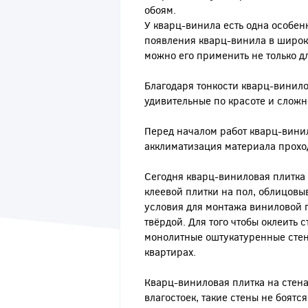
обоям.
У кварц-винила есть одна особен
появления кварц-винила в широк
можно его применить не только дл
Благодаря тонкости кварц-винилов
удивительные по красоте и сложн
Перед началом работ кварц-винил
акклиматизация материала проход
Сегодня кварц-виниловая плитка 
клеевой плитки на пол, облицовы
условия для монтажа виниловой п
твёрдой. Для того чтобы оклеить
монолитные оштукатуренные стены
квартирах.
Кварц-виниловая плитка на стена
влагостоек, такие стены не боятс