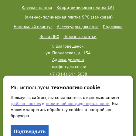
Клеевая плитка
Кварц-виниловая плитка LVT
Каменно-полимерная плитка SPC (замковая)
Напольный плинтус
Аксессуары для пола
Подложка
Все о ПВХ
Полезные статьи
г. Благовещенск,
ул. Пионерская, д. 154
Адреса дилеров
Телефон для связи
+7 (914) 611 5638
+7 (914) 611 5638
Мы используем
технологию cookie
Написать нам
Заказать звонок
Пользуясь сайтом, вы соглашаетесь с использованием
файлов cookies
и
политикой конфиденциальности
. Вы
можете запретить обработку сookies в настройках
браузера.
Подтвердить