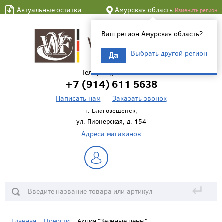
Актуальные остатки
Амурская область
Изменить регион
Ваш регион Амурская область?
Выбрать другой регион
Да
Телефон для связи
+7 (914) 611 5638
Написать нам
Заказать звонок
г. Благовещенск,
ул. Пионерская, д. 154
Адреса магазинов
↵
Главная
Новости
Акция "Зеленые цены"