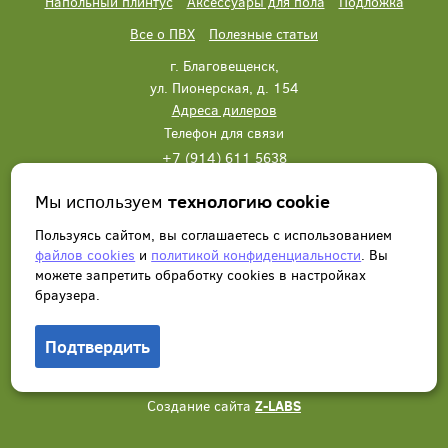
Напольный плинтус
Аксессуары для пола
Подложка
Все о ПВХ
Полезные статьи
г. Благовещенск,
ул. Пионерская, д. 154
Адреса дилеров
Телефон для связи
+7 (914) 611 5638
+7 (914) 611 5638
Мы используем
технологию cookie
Написать нам
Заказать звонок
Пользуясь сайтом, вы соглашаетесь с использованием
файлов cookies
и
политикой конфиденциальности
. Вы
можете запретить обработку сookies в настройках
браузера.
Подтвердить
© 2012 - 2026, Wonderful Vinyl Floor. Все права защищены.
Создание сайта
Z-LABS