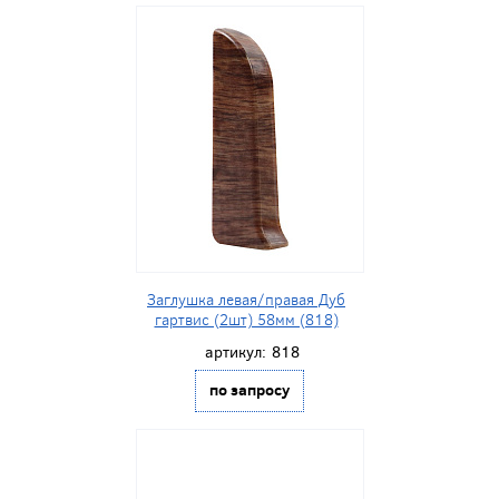
Заглушка левая/правая Дуб
гартвис (2шт) 58мм (818)
артикул:
818
по запросу