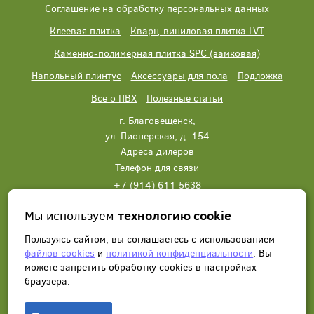
Соглашение на обработку персональных данных
Клеевая плитка
Кварц-виниловая плитка LVT
Каменно-полимерная плитка SPC (замковая)
Напольный плинтус
Аксессуары для пола
Подложка
Все о ПВХ
Полезные статьи
г. Благовещенск,
ул. Пионерская, д. 154
Адреса дилеров
Телефон для связи
+7 (914) 611 5638
+7 (914) 611 5638
Мы используем
технологию cookie
Написать нам
Заказать звонок
Пользуясь сайтом, вы соглашаетесь с использованием
файлов cookies
и
политикой конфиденциальности
. Вы
можете запретить обработку сookies в настройках
браузера.