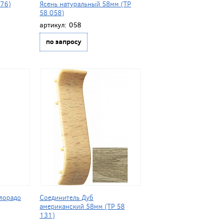
076)
Ясень натуральный 58мм (ТР
58 058)
артикул:
058
по запросу
лорадо
Соединитель Дуб
американский 58мм (ТР 58
131)