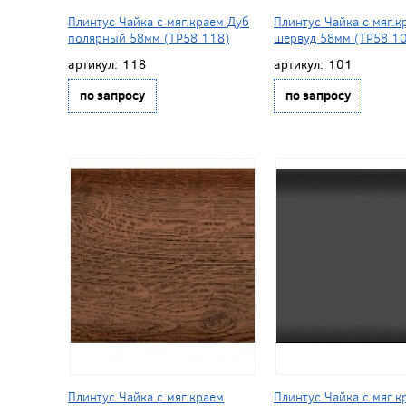
Плинтус Чайка с мяг.краем Дуб
Плинтус Чайка с мяг.к
полярный 58мм (ТР58 118)
шервуд 58мм (ТР58 1
артикул:
118
артикул:
101
по запросу
по запросу
Плинтус Чайка с мяг.краем
Плинтус Чайка с мяг.к