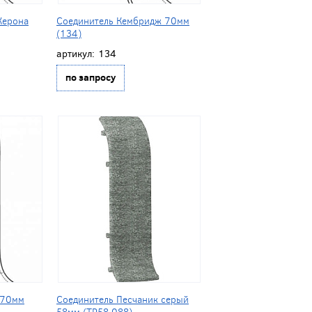
Жерона
Соединитель Кембридж 70мм
(134)
артикул:
134
по запросу
 70мм
Соединитель Песчаник серый
58мм (ТР58 088)