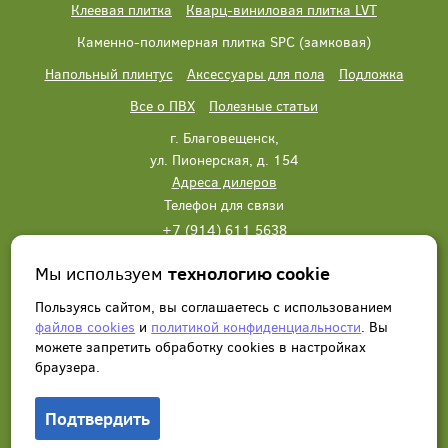
Клеевая плитка
Кварц-виниловая плитка LVT
Каменно-полимерная плитка SPC (замковая)
Напольный плинтус
Аксессуары для пола
Подложка
Все о ПВХ
Полезные статьи
г. Благовещенск,
ул. Пионерская, д. 154
Адреса дилеров
Телефон для связи
+7 (914) 611 5638
+7 (914) 611 5638
Мы используем
технологию cookie
Написать нам
Заказать звонок
Пользуясь сайтом, вы соглашаетесь с использованием
файлов cookies
и
политикой конфиденциальности
. Вы
можете запретить обработку сookies в настройках
браузера.
Подтвердить