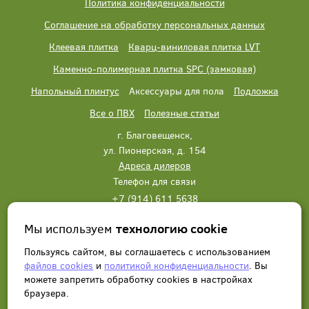
Политика конфиденциальности
Соглашение на обработку персональных данных
Клеевая плитка
Кварц-виниловая плитка LVT
Каменно-полимерная плитка SPC (замковая)
Напольный плинтус
Аксессуары для пола
Подложка
Все о ПВХ
Полезные статьи
г. Благовещенск,
ул. Пионерская, д. 154
Адреса дилеров
Телефон для связи
+7 (914) 611 5638
+7 (914) 611 5638
Мы используем
технологию cookie
Написать нам
Заказать звонок
Пользуясь сайтом, вы соглашаетесь с использованием
файлов cookies
и
политикой конфиденциальности
. Вы
можете запретить обработку сookies в настройках
браузера.